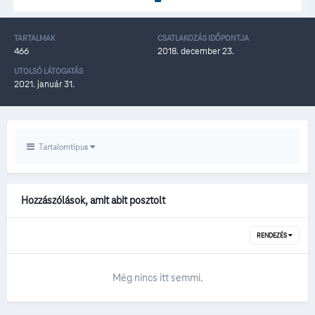
TARTALMAK
CSATLAKOZÁS IDŐPONTJA
466
2018. december 23.
UTOLSÓ LÁTOGATÁS
2021. január 31.
Tartalomtípus
Hozzászólások, amit abit posztolt
RENDEZÉS
Még nincs itt semmi.