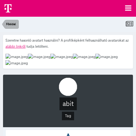
Főoldal
Szeretne hasonló avatart használni? A profilképként felhasználható avatarokat az
alábbi linkről
tudja letölteni.
abit
Tag