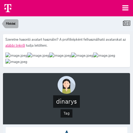
Főoldal
Szeretne hasonló avatart használni? A profilképként felhasználható avatarokat az
alábbi linkről
tudja letölteni.
dinarys
Tag