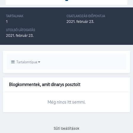
TARTALMAK
CSATLAKOZÁS IDŐPONTJA
1
2021. február 23.
UTOLSÓ LÁTOGATÁS
2021. február 23.
Tartalomtípus
Blogkommentek, amit dinarys posztolt
Még nincs itt semmi.
Süti beállítások