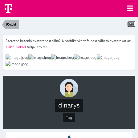
Főoldal
Szeretne hasonló avatart használni? A profilképként felhasználható avatarokat az
alábbi linkről
tudja letölteni.
dinarys
Tag