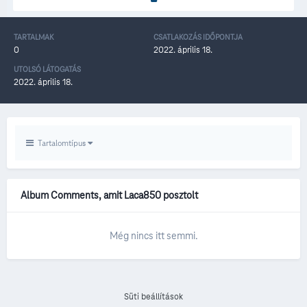
TARTALMAK
CSATLAKOZÁS IDŐPONTJA
0
2022. április 18.
UTOLSÓ LÁTOGATÁS
2022. április 18.
Tartalomtípus
Album Comments, amit Laca850 posztolt
Még nincs itt semmi.
Süti beállítások