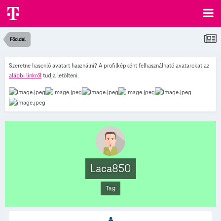
Főoldal
Szeretne hasonló avatart használni? A profilképként felhasználható avatarokat az
alábbi linkről
tudja letölteni.
Laca850
Tag