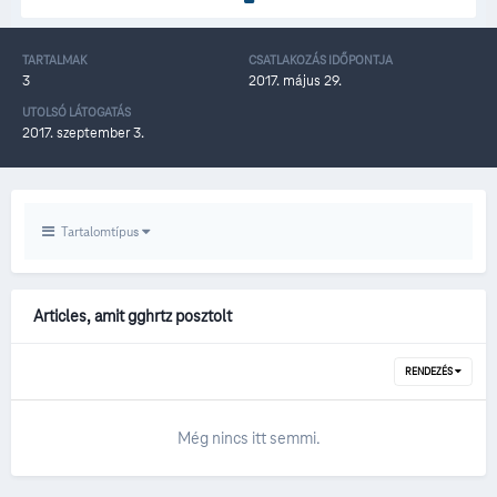
TARTALMAK
CSATLAKOZÁS IDŐPONTJA
3
2017. május 29.
UTOLSÓ LÁTOGATÁS
2017. szeptember 3.
Tartalomtípus
Articles, amit gghrtz posztolt
RENDEZÉS
Még nincs itt semmi.