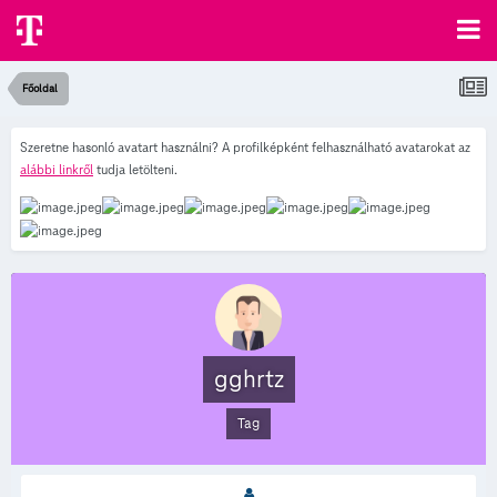
Főoldal
Szeretne hasonló avatart használni? A profilképként felhasználható avatarokat az
alábbi linkről
tudja letölteni.
gghrtz
Tag