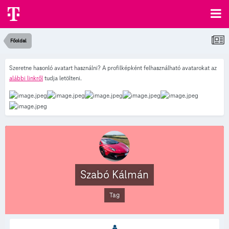
Főoldal
Szeretne hasonló avatart használni? A profilképként felhasználható avatarokat az
alábbi linkről
tudja letölteni.
Szabó Kálmán
Tag