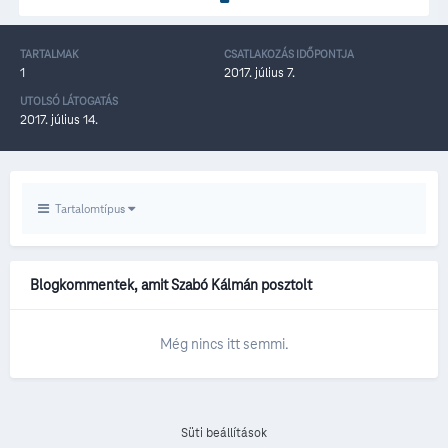
TARTALMAK
CSATLAKOZÁS IDŐPONTJA
1
2017. július 7.
UTOLSÓ LÁTOGATÁS
2017. július 14.
Tartalomtípus
Blogkommentek, amit Szabó Kálmán posztolt
Még nincs itt semmi.
Süti beállítások