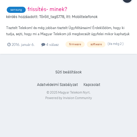
frissítés- minek?
samsung
kérdés hozzáadott:
Törölt_tag5778
, itt:
Mobiltelefonok
Tisztelt Telekom! és még jobban tisztelt Ügyféltársaim! Érdeklődöm, hogy ki
tudja, sejti, hogy mi a Magyar Telekom jól megbecsült ügyfelei mikor kaphatjuk
meg azt az ukránoknak, románoknak, cseheknek és szlovákoknak és persze az
(és még 2 )
2016. január 6.
4 válasz
firmware
software
osztrákoknak, franciáknak és még ki tudja kinek nem járó telefon firmware
frissítést. Naná, hogy a ***** és a *****fon itthon már megcsinálta, egy csomó
Samsung készüléken ( olyan olcsókon is mint a Galaxy Alpha) már az új android (
5.02) fut. A Samsungnál azzal ráztak le, hogy a Telekom intézi. Nos? Valaki tud
valamit ez ügyben? Megköszönöm ha elmondja.. addig is Tisztelettel: Hujder
Süti beállítások
Zoltán
Adatvédelmi Szabályzat
Kapcsolat
© 2025 Magyar Telekom Nyrt.
Powered by Invision Community