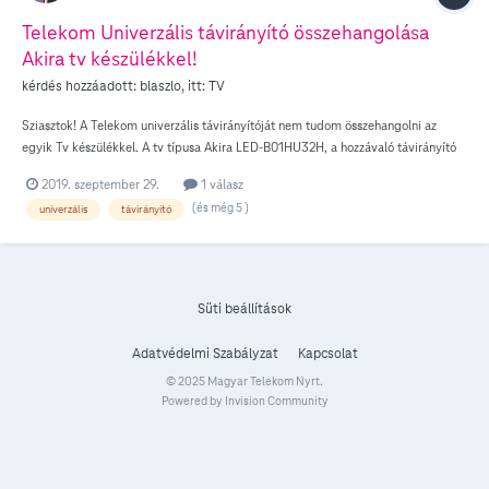
Telekom Univerzális távirányító összehangolása
Akira tv készülékkel!
kérdés hozzáadott:
blaszlo
, itt:
TV
Sziasztok! A Telekom univerzális távirányítóját nem tudom összehangolni az
egyik Tv készülékkel. A tv típusa Akira LED-B01HU32H, a hozzávaló távirányító
RCT-B04TU, a Telekom oldalán található bővített Tv készülék kódok listájában a
2019. szeptember 29.
1 válasz
márkához 0079 kód tartozik, aminek beállítására a tv készülék nem reagál.
(és még 5 )
univerzális
távirányító
Lenne esetleg valakinek ötlete, esetleg milyen más kóddal lehetne megpróbálni,
hogy működjön? Válaszokat előre is köszönöm!
Süti beállítások
Adatvédelmi Szabályzat
Kapcsolat
© 2025 Magyar Telekom Nyrt.
Powered by Invision Community