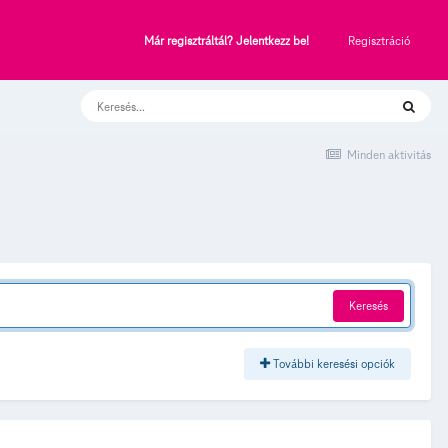
Regisztráció
Már regisztráltál? Jelentkezz be!
Minden aktivitás
Keresés
További keresési opciók