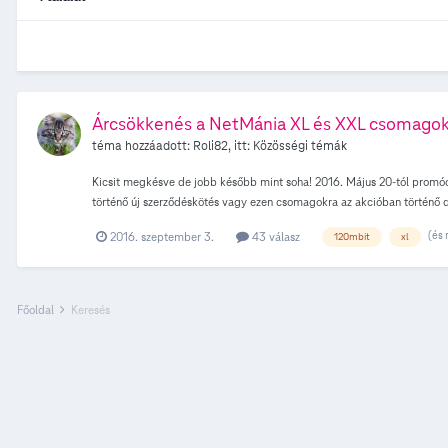
Árcsökkenés a NetMánia XL és XXL csomagok
téma hozzáadott:
Roli82
, itt:
Közösségi témák
Kicsit megkésve de jobb később mint soha! 2016. Május 20-tól promóci
történő új szerződéskötés vagy ezen csomagokra az akcióban történő d
piaci területen, függetlenül a csomagra vállalt szerződés tartamától
(és 
2016. szeptember 3.
43 válasz
120mbit
xl
Főoldal
Keresés