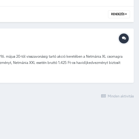
RENDEZÉS
2016. május 20-tól visszavonásig tartó akció keretében a Netmánia XL csomagra
ezményt, Netmánia XXL esetén bruttó 1.425 Ft-os havidíjkedvezményt biztosít
k!
Minden aktivitás