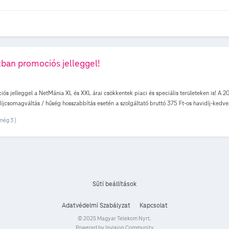
ban promociós jelleggel!
ós jelleggel a NetMánia XL és XXL árai csökkentek piaci és speciális területeken is! A 
íjcsomagváltás / hűség hosszabbítás esetén a szolgáltató bruttó 375 Ft-os havidíj-kedv
. A kedvezmény a hűségidő végéig érvényes! A táblázatot készítette @anonymus . Köszönjü
még 3 )
Süti beállítások
Adatvédelmi Szabályzat
Kapcsolat
© 2025 Magyar Telekom Nyrt.
Powered by Invision Community