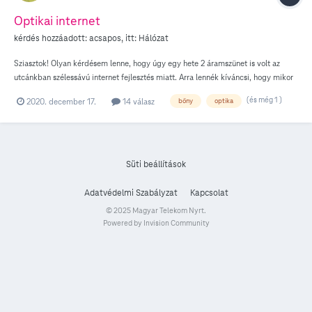
Optikai internet
kérdés hozzáadott:
acsapos
, itt:
Hálózat
Sziasztok! Olyan kérdésem lenne, hogy úgy egy hete 2 áramszünet is volt az
utcánkban szélessávú internet fejlesztés miatt. Arra lennék kíváncsi, hogy mikor
lehet majd beköttetni? Mennyi a várható idő? Kérdeztük a Győri üzletben, ott
(és még 1 )
2020. december 17.
14 válasz
bőny
optika
még azt sem tudták, hogy fejlesztenek e vagy sem. A fôúton már elérhető, illetve
pár utcában is az optikai internet 2000mb/s sebességgel. Cím: Bőny, Rózsa
Ferenc utca 20 Előre is köszönöm!
Süti beállítások
Adatvédelmi Szabályzat
Kapcsolat
© 2025 Magyar Telekom Nyrt.
Powered by Invision Community