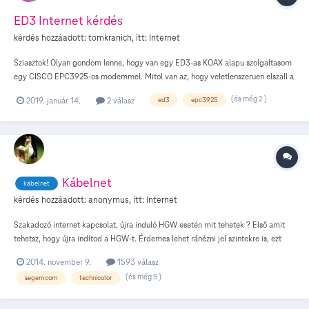
ED3 Internet kérdés
kérdés hozzáadott:
tomkranich
, itt:
Internet
Sziasztok! Olyan gondom lenne, hogy van egy ED3-as KOAX alapu szolgaltasom
egy CISCO EPC3925-os modemmel. Mitol van az, hogy veletlenszeruen elszall a
mukodo net alatt az IPV4. Magyarul a hibajelenseg az az, hogy netezek a gepen
(és még 2 )
2019. január 14.
2 válasz
ed3
epc3925
es egyszercsak nem erem el azokat a web oldalakat amik meg IPV4-es (pld:
index.hu) technologiat hasznal. Viszont ami IPV6-os azt igen (pld
facebook,google stb.). Ilyenkor a routert se erem el, mivel ugye az is IPV4-es
cimmel rendelkezik. Ilyenkor ujrainditas es egy ideig megint jo. Otlet van
esetleg? Koszonom elore is a segitseget!
Kábelnet
kábelnet
kérdés hozzáadott:
anonymus
, itt:
Internet
Szakadozó internet kapcsolat, újra induló HGW esetén mit tehetek ? Első amit
tehetsz, hogy újra indítod a HGW-t. Érdemes lehet ránézni jel szintekre is, ezt
jellemzően a 192.168.0.1 192.168.1.1/ 192.168.100.1 címen találod. Belépéshez
2014. november 9.
1593 válasz
amennyiben nem változtattad meg: admin/admin, üres/üres stb, kivéve
(és még 5 )
segemcom
technicolor
Sagemcom F@ST 3686AC, ennél eszköznél a talpon elhelyezett matricán
találod a szükséges adatokat. DOCSIS adatokat keress dBmV és
mértékegységekkel lefelé /felfelé letöltési /feltöltési vagy angolul downstream