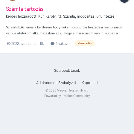
Számla tartozás
kérdés hozzáadott:
Kun Károly
, itt:
Számla, módosítás, ügyintézés
Sziasztok.Az lenne a kérdésem hogy nekem csoportos beszedési megbízásom
van,de aTelekom alkalmazásban az áll hogy elmaradásom van miközben a
számlámról már lehívták a számla értékét.Mennyi idő még eltörlik a
2022. szeptember 18.
4 válasz
elmaradás
tartozásomat ami valójában nincs is.
Süti beállítások
Adatvédelmi Szabályzat
Kapcsolat
© 2025 Magyar Telekom Nyrt.
Powered by Invision Community