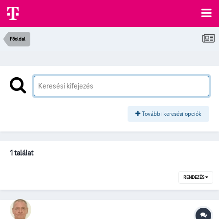
Főoldal
További keresési opciók
1 találat
RENDEZÉS