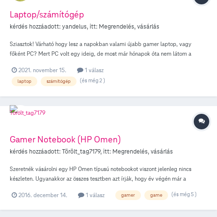
Laptop/számítógép
kérdés hozzáadott:
yandelus
, itt:
Megrendelés, vásárlás
Sziasztok! Várható hogy lesz a napokban valami újabb gamer laptop, vagy
főként PC? Mert PC volt egy ideig, de most már hónapok óta nem látom a
kínálatban őket. Mikorra várhatóak? Vagy már ezek sem lesznek?
2021. november 15.
1 válasz
(és még 2 )
laptop
számítógép
Gamer Notebook (HP Omen)
kérdés hozzáadott:
Törölt_tag7179
, itt:
Megrendelés, vásárlás
Szeretnék vásárolni egy HP Omen típusú notebookot viszont jelenleg nincs
készleten. Ugyanakkor az összes tesztben azt írják, hogy év végén már a
frissített verzió kerül értékesítésre egy erősebb GPU-val. Vajon a telekomnál
(és még 5 )
2016. december 14.
1 válasz
gamer
game
elképzelhető hogy a közeljövőben a frissített 17 colos verziót is lehet majd
kapni? Esetleg lehetséges, hogy más hasonló hardverű notebook bekerül a