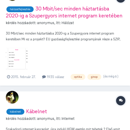
30 Mbit/sec minden háztartásba
hálózatfejlesztés
2020-ig a Szupergyors internet program keretében
kérdés hozzáadott:
anonymus
, itt:
Hálózat
30 Mbit/sec minden háztartásba 2020-ig a Szupergyors internet program
keretében Mi ez a projekt? EU gazdaságfejlesztési programjának része a SZIP,
hogy az ország minden területén minden háztartásban elérhető legyen a 30
Mbit/sec sebességű internet 2020. Szeptember 30. Miből áll ez a projekt? Több
szegmense van az egész történetnek. Alapvetően minden szolgáltató minden
évben valamennyire terjeszkedni szokott, anyagi lehetőségektől függően...
Ehhez az állam is hozzáadott egy hazai forrást (Pest megye), illeve EU-s források
is rendelkezésre állnak a projekthez (országszerte). Mivel Pest megye túlságosan
(és még 6 )
2015. február 27.
1935 válasz
optika
ginop
fejlett, így oda nem adhattunk be EU-s forrásigényt, ezért volt szükség hazai
forrásokra. A Magyar Telekom európai uniós forrásokat nyert el vezetékes
szélessáv-fejlesztésre a GINOP 3.4.1-2015 keretében A Magyar Kormány az
Európai Unióval kötött Partnerségi Megállapodás alapján, a GINOP 3. prioritás
keretében megjelentette a GINOP 3.4.1-2015 számú, Újgenerációs NGA és
felhordó hálózatok fejlesztése című pályázati felhívást. Ennek célja a kevésbé
Kábelnet
kábelnet
fejlett régiókban az újgenerációs szélessávú (NGA) hozzáférési hálózattal el nem
kérdés hozzáadott:
anonymus
, itt:
Internet
ért igényhelyek lefedése annak érdekében, hogy az infokommunikációs
hálózatok, eszközök, szolgáltatások és kompetenciák bővülése hozzájárulhasson
Szakadozó internet kapcsolat, újra induló HGW esetén mit tehetek ? Első amit