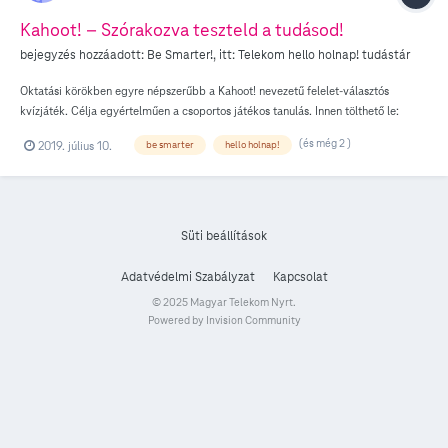
Kahoot! – Szórakozva teszteld a tudásod!
bejegyzés hozzáadott:
Be Smarter!
, itt:
Telekom hello holnap! tudástár
Oktatási körökben egyre népszerűbb a Kahoot! nevezetű felelet-választós
kvízjáték. Célja egyértelműen a csoportos játékos tanulás. Innen tölthető le:
Android iOS Hogyan használjuk? Az alkalmazás letöltését követően lehetőségünk
(és még 2 )
2019. július 10.
be smarter
hello holnap!
van regisztrálni, amely a kvízek tárolása, és későbbiekben történő visszanézése
szempontjából nagyon hasznos tud lenni. A csoportos kitöltéshez szükségeltetik
egy közös kivetítő/képernyő, amelyen keresztül a játékban résztvevők a
mobiljuk segítségével tudnak tippelni a felületen megjelent választási
lehetőségek közül. A játékhoz való csatlakozás egy 4 számjegyű kód beütése
Süti beállítások
után történik, és amint mindenki belépett, kezdődhet is a móka!
Adatvédelmi Szabályzat
Kapcsolat
© 2025 Magyar Telekom Nyrt.
Powered by Invision Community