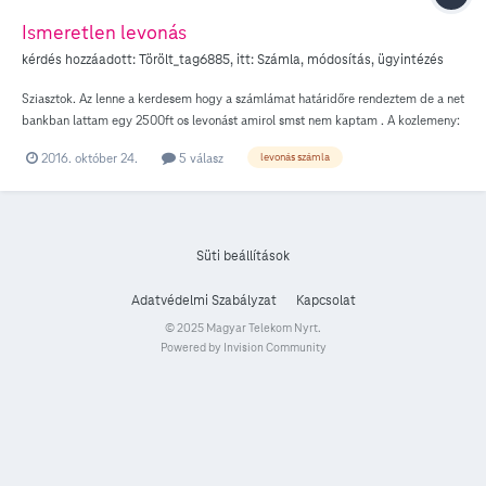
Ismeretlen levonás
kérdés hozzáadott:
Törölt_tag6885
, itt:
Számla, módosítás, ügyintézés
Sziasztok. Az lenne a kerdesem hogy a számlámat határidőre rendeztem de a net
bankban lattam egy 2500ft os levonást amirol smst nem kaptam . A kozlemeny:
telekom call center... ez mi a bánat?
2016. október 24.
5 válasz
levonás számla
Süti beállítások
Adatvédelmi Szabályzat
Kapcsolat
© 2025 Magyar Telekom Nyrt.
Powered by Invision Community