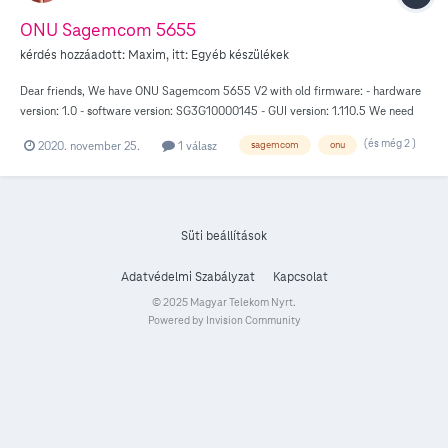
ONU Sagemcom 5655
kérdés hozzáadott:
Maxim
, itt:
Egyéb készülékek
Dear friends, We have ONU Sagemcom 5655 V2 with old firmware: - hardware
version: 1.0 - software version: SG3G10000145 - GUI version: 1.110.5 We need
last firmware ( with PPPOE settings on Internet interface ) Please help us with
(és még 2 )
2020. november 25.
1 válasz
sagemcom
onu
the last firmware image file and update procedure
Süti beállítások
Adatvédelmi Szabályzat
Kapcsolat
© 2025 Magyar Telekom Nyrt.
Powered by Invision Community