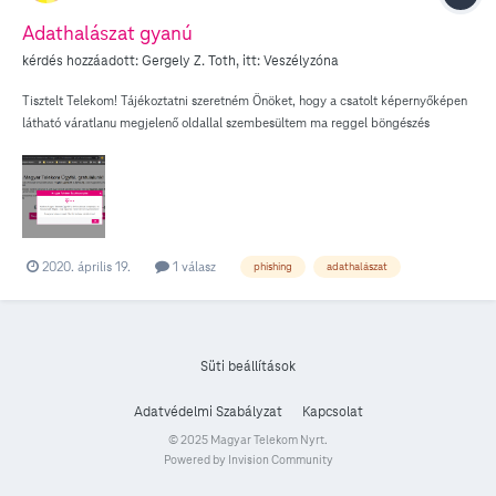
Adathalászat gyanú
kérdés hozzáadott:
Gergely Z. Toth
, itt:
Veszélyzóna
Tisztelt Telekom! Tájékoztatni szeretném Önöket, hogy a csatolt képernyőképen
látható váratlanu megjelenő oldallal szembesültem ma reggel böngészés
közben. Tekintve a megjelenés mődját (közelében nem jártam Telekom
oldalaknak) és a szerver címét (akármi.xzy), arra gyanakszom, hogy valaki az
Önök nevében próbál hozzáférni Telekom ügyfelek adataihoz. Üdvözlettel Tóth
Gergely
2020. április 19.
1 válasz
phishing
adathalászat
Süti beállítások
Adatvédelmi Szabályzat
Kapcsolat
© 2025 Magyar Telekom Nyrt.
Powered by Invision Community