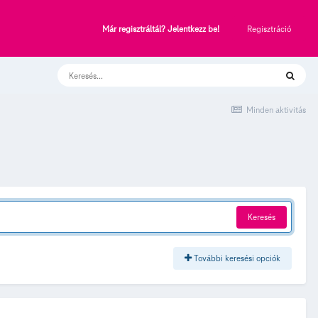
Regisztráció
Már regisztráltál? Jelentkezz be!
Minden aktivitás
Keresés
További keresési opciók