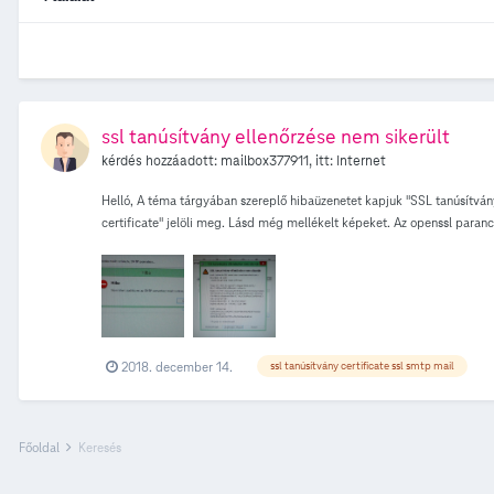
ssl tanúsítvány ellenőrzése nem sikerült
kérdés hozzáadott:
mailbox377911
, itt:
Internet
Helló, A téma tárgyában szereplő hibaüzenetet kapjuk "SSL tanúsítvány 
certificate" jelöli meg. Lásd még mellékelt képeket. Az openssl paranc
CONNECTED(00000003) didn't find starttls in server response, trying an
.... Viszont a 25-ös porton igen, és itt is megkapom az "unable to ge
Telekom Plc., OU = TU.ITOps.BSOD, CN = mail.t-online.hu verify error
error:num=21:unable to verify the first certificate verify return:
Kft./OU=Tan\xC3\xBAs\xC3\xADtv\xC3\xA1nykiad\xC3\xB3k (Certifica
MIIJ6zCCCNOgAwIBAgIOWuH4BgFVtnmsJ6otX6IwDQYJKoZIhvc
2018. december 14.
ssl tanúsítvány certificate ssl smtp mail
ayBLZnQuMTcwNQYDVQQLDC5UYW7DunPDrXR2w6FueWtpYWTDs2sgKENl
ha ideiglenesen elfogadjuk a tanúsítványt, így lehet üzenetet küldeni.
oldalon a tanúsítvány (útvonalhiba talán, nem tudom nem értek hozzá.)
Főoldal
Keresés