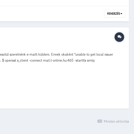
RENDEZÉS
sztül szeretnénk e-mailt küldeni. Ennek okaként "unable to get local issuer
$ openssl s_client -connect mail.t-online.hu:465 -starttls smtp
mes sent --- SSL handshake has read 0 bytes and written 0 bytes Verification: OK
tarttls smtp CONNECTED(00000003) depth=0 C = HU, L = Budapest, O = Magyar
pest, O = Magyar Telekom Plc., OU = TU.ITOps.BSOD, CN = mail.t-online.hu verify
CN=mail.t-online.hu i:/C=HU/L=Budapest/O=NetLock
d\xC3\xB3 --- Server certificate -----BEGIN CERTIFICATE-----
UECgwMTmV0TG9j
Fz ... Mi a teendő? Egyelőre az átmenetileg megoldja a problémát
üzenetet kiküldi a szerver és úgy néz ki mintha nem lenne jól beállítva a szerver
Minden aktivitás