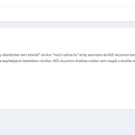
ellenőrzése nem sikerült" amikor "mail.t-online.hu" smtp szerveren és 465-ös porton kere
s segítségével teszteltem röviden. 465-ös porton érdekes módon nem reagál a starttls-re. 
yway... write:errno=32 --- no peer certificate available --- No client certificate CA na
t local issuer certificate" üzenetet: $ openssl s_client -connect mail.t-online.hu:25 -s
:num=20:unable to get local issuer certificate verify return:1 depth=0 C = HU, L = Buda
1 --- Certificate chain 0 s:/C=HU/L=Budapest/O=Magyar Telekom Plc./OU=TU.ITOps.BSOD/
tion Services)/CN=NetLock Expressz (Class C) Tan\xC3\xBAs\xC3\xADtv\xC3\xA1nykia
NAQELBQAwgaox CzAJBgNVBAYTAkhVMREwDwYDVQQHDAhCdWRhcGVzdDEVMBMGA1
cnRpZmlj YXRpb24gU2VydmljZXMpMTgwNgYDVQQDDC9OZXRMb2NrIEV4cHJlc3N6IChDbG
 De nem biztos, hogy ez a helyes megoldás. Ettől függetlenül egyébként mint látható a hiba
. Köszi!