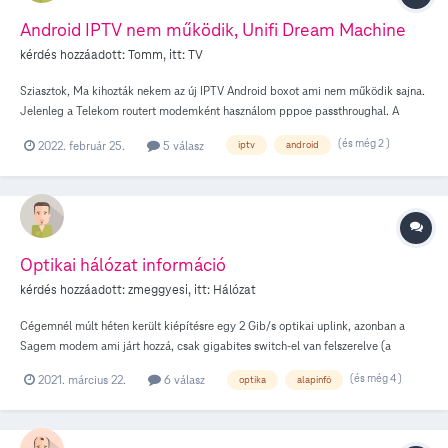
Android IPTV nem működik, Unifi Dream Machine
kérdés hozzáadott:
Tomm
, itt:
TV
Sziasztok, Ma kihozták nekem az új IPTV Android boxot ami nem működik sajna.
Jelenleg a Telekom routert modemként használom pppoe passthroughal. A
routerem egy Ubiquiti UDM. Az Android box kap netet, minden működik rajta
(és még 2 )
2022. február 25.
5 válasz
iptv
android
(előzetesek lejátszása is), kivéve az élő TV műsor. UPNP-t bekapcsoltam, a
boxnak Telekom DNS-t állítottam be a menüjében. Mit lehetne még kipróbálni?
Optikai hálózat információ
kérdés hozzáadott:
zmeggyesi
, itt:
Hálózat
Cégemnél múlt héten került kiépítésre egy 2 Gib/s optikai uplink, azonban a
Sagem modem ami járt hozzá, csak gigabites switch-el van felszerelve (a
mondás az, hogy két porton kell csatlakozni és akkor kihasználhatom a 2 Gib/s-
(és még 4 )
2021. március 22.
6 válasz
optika
alapinfó
et). Ez nekem nem elég jó. A céges router, egy Ubiquiti Dream Machine Pro,
rendelkezik SFP slotokkal, ahol az egyikbe be tudnék tenni egy GPON adaptert,
ami 10 Gib/s-ig jó lenne. A kérdésem, hogy ha kihagyom a modemet, és
közvetlenül a routerhez csatolom az optikai szálat, akkor A GPON ONT