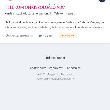
TELEKOM ÖNKISZOLGÁLÓ ABC
kérdés hozzáadott:
teherwagon
, itt:
Telekom tippek
Hello, a Telekom honlapján kint vannak ugyan az önkiszolgáló elérhetőségek, de
általános összefoglalót nem találtam, és itt, a fórumon sok az ehhez kapcsolódó
kérdés (miért nem küldöm a számom, hol tudok díjcsomagot módosítani,
2017. augusztus 29.
8 válasz
önkiszolgáló
nagyobb netet kérni, roamingot kapcsolni), így gondoltam, készítek hozzá egy
mankót. Szóval önkiszolgálni jó. Azért, mert egy halom dolgot el lehet intézni
úgy, hogy nem kell sehová sem caplatni érte, nincs parkolóvadászat, sor,
idegesítő várakozás, mi a fene tart már eddig gondolás, és a családtagok, idős
rokonok nyavalyáit is pikk-pakk orvosolhatod a nagyi vagy nagybácsi rángatása
Süti beállítások
és meghatalmazás nélkül (azzal persze felhatalmaznak, hogy megadják neked a
jelszavukat). Ráadásul önkiszolgálón módosítva megúszod az ügyintézési díjat is,
Adatvédelmi Szabályzat
Kapcsolat
ami egy-egy esetben azért befigyel Telekom üzletben vagy a Telekom
© 2025 Magyar Telekom Nyrt.
ügyfélszolgálaton is (lásd díjszabások).
Powered by Invision Community