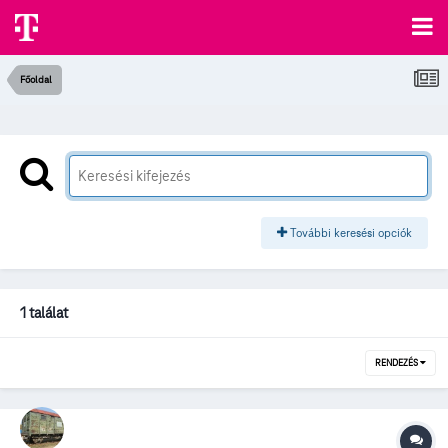
Főoldal
További keresési opciók
1 találat
RENDEZÉS