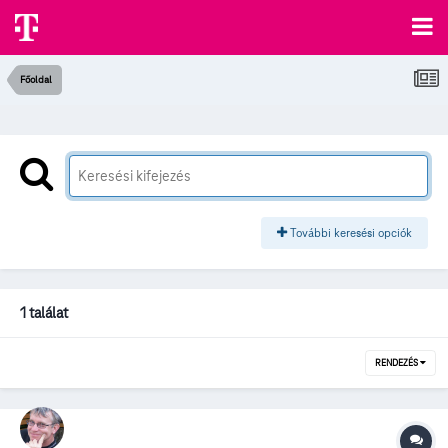
Főoldal
További keresési opciók
1 találat
RENDEZÉS