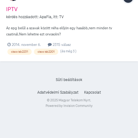
IPTV
kérdés hozzáadott:
ApaFia
, itt:
TV
Az epg belűl a szavak között néha előjön egy hasább,nem minden tv
csatinál.Nem lehetne ezt orvosolni?
2014. november 6.
2315 válasz
(és még 3 )
cisco isb2231
cisco isb2201
Süti beállítások
Adatvédelmi Szabályzat
Kapcsolat
© 2025 Magyar Telekom Nyrt.
Powered by Invision Community