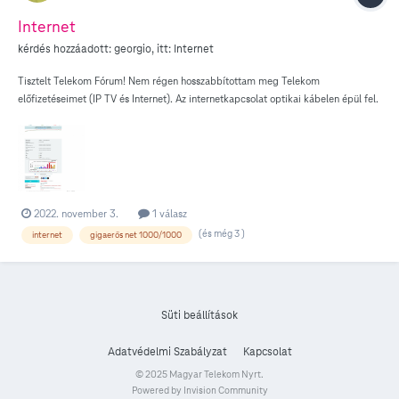
Internet
kérdés hozzáadott:
georgio
, itt:
Internet
Tisztelt Telekom Fórum! Nem régen hosszabbítottam meg Telekom
előfizetéseimet (IP TV és Internet). Az internetkapcsolat optikai kábelen épül fel.
Az ügyintéző, tekintettel az üvegszálas átvitelre, felajánlotta, hogy ha akarom,
gyorsabb internetre válthatok. Tanácsát megfogadva, meg is kötöttem az új
szerződést IPTV M és Gigaerős Net 1000/1000 díjcsomagra. Bíztam abban,
hogy valóság lesz a lényegesen gyorsabb le és feltöltés, azaz gördülékenyebb
lesz internetes tevékenységem. Ezzel szemben nem tapasztalok javulást. Nagyon
gyakran kimondottan lassú a netem. A belassulást sokszor az IPTV-n is észlelem.
2022. november 3.
1 válasz
Előfordul, hogy pl. TV csatornaváltás esetén hiába akarok más adóra
(és még 3 )
internet
gigaerős net 1000/1000
átkapcsolni, a beltéri egységen megjelenik az új csatorna száma, de a kép még
mindig az előző csatorna kimerevedett kockáját mutatja. Végeztem egy
sebességtesztet, amit mellékelek. Megkérdezem, ezek az adatok elfogadhatóak
e 1000/100 díjcsomag esetén? Hogyan lehet ténylegesen érezhetővé tenni az
elméletileg gigaerős net előnyeit, kiküszöbölni a TV esetében jelzett durva
Süti beállítások
belassulást? Várom szíves válaszukat, javaslataikat! Köszönettel: György Béla
Adatvédelmi Szabályzat
Kapcsolat
© 2025 Magyar Telekom Nyrt.
Powered by Invision Community