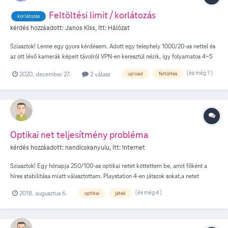
Feltöltési limit / korlátozás
korlátozás
kérdés hozzáadott:
Janos Kiss
, itt:
Hálózat
Sziasztok! Lenne egy gyors kérdésem. Adott egy telephely 1000/20-as nettel és
az ott lévő kamerák képeit távolról VPN-en keresztül nézik, így folyamatos 4-5
Mbit feltöltést generálva. Így durván az alábbi feltöltési adatmennyiség jön
(és még 1 )
2020. december 27.
2 válasz
upload
feltöltés
össze Napi: 45,3 GB Havi: 1,35 TB Évi: 16,53 TB Sehol se láttam, erre utalást, de
esetleg tud valaki valamilyen korlátozást vagy szankciót ilyen felhasználás
mellett. Segítő válaszokat előre is köszönöm!
Optikai net teljesítmény probléma
kérdés hozzáadott:
nandicskanyulu
, itt:
Internet
Sziasztok! Egy hónapja 250/100-as optikai netet köttettem be, amit főként a
híres stabilitása miatt választottam. Playstation 4-en játszok sokat,a netet
kábellel kapja. Minden rendben egészen addig, ameddig a párom elkezd
(és még 4 )
2018. augusztus 6.
optikai
játék
videózni a mobilján, főként 720p videókat, de mivel egy Alcatel One touch ja
van ennél kisebb felbontásban is videózik. Ahogy elkezdi, a játék hihetelen
módon elkezd laggolni, csúszik a kép és a hang, kb 1 máodpercet vagy többet is
onnantól hogy irányítom. Ez így használhatatlan ebben a formában és nem is