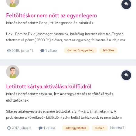
értem, hogy hogyan nem bírj el egy ekkora optikai net egy videozást meg egy
játékot egyszerre. A PS4 saját tesztere ilyenkor kb 200Mb/Sec letöltés és 7-10
Feltöltéskor nem nőtt az egyenlegem
Mb/sec feltöltést mér. A feöltöltés nevetségesen alacsonynak méri. A gyenge
kérdés hozzáadott:
Pepe
, itt:
Megrendelés, vásárlás
30/10-es *****es netemmel nem volt ilyen baj amiről váltottam, remélem kapok
segítséget vagy megoldják, mert ez így nagyon harmat gyenge teljesítmény,
Üdv ! Domino Fix díjcsomagot használok, kizárólag Internet-elérésre. Tegnap
eddig csalódott vagyok.
töltöttem rá pénzt ( 1500 Ft ) először, mert az egyenleg felhasználási ideje ma
lejárt volna. Megdöbbenve tapasztaltam, hogy a felhasználási idő ugyan
2018. július 11.
1 válasz
domino fix egyenleg
feltöltés
meghosszabbodott ( fél évvel ) de az egyenlegem NEM NŐTT, UGYANANNYI
MARADT, mint előtte volt !!!!! -Mi ez a *****ság ????
Letiltott kártya aktiválása külföldről
kérdés hozzáadott:
styxusa
, itt:
Adategyeztetés feltöltőkártyás
előfizetőknek
Sikeres adategyeztetés ellenére letiltották a SIM-kártyámat nekem is. A
problémám a következő - külföldön (EU-n belül) tartózkodok és nem tudom
elérni az adategyeztetéses oldalon megadott +36-30-344-0861 -es
(és még 1 )
2017. július 2.
1 válasz
adategyeztetés
külföld
telefonszámot (feltételezem nem ingyenesen hívható, szemben a belföldi
számmal; amit külföldről ugyanúgy nem érek el). A kártyámra szükségem lenne,