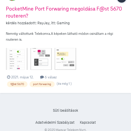
PocketMine Port Forwaring megoldása F@st 5670
routeren?
kérdés hozzáadott:
RayJay
, itt:
Gaming
Nemrég váltottunk Telekomra.A képeken látható módon csináltam a régi
routeren is.
2021. május 12.
6 válasz
(és még 1 )
f@st 5670
port forwaring
Süti beállítások
Adatvédelmi Szabályzat
Kapcsolat
© 2025 Magyar Telekom Nyrt.