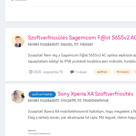
Szoftverfrissülés Sagemcom F@st 5655v2 A
kérdés hozzáadott:
blaszlo
, itt:
Hálózat
Sziasztok! Nem rég a Sagemcom F@st 5655v2 AC optikai eszközön szof
tapasztaltam eddig! Az IPV6 protokoll továbbra sem működik, korábban
(
2020. augusztus 19.
1 válasz
szoftver
firmware
Sony Xperia XA Szoftverfrissítés
szoftverfrissités
kérdés hozzáadott:
Vincze99
, itt:
Mobiltelefonok
Sziasztok! Xperia XA mobiltelefonomról hallottam, hogy megjelent a Noug
Elég a tárhely simán, pár alkalmazás fut rajta. Mit tegyek, illetve hog