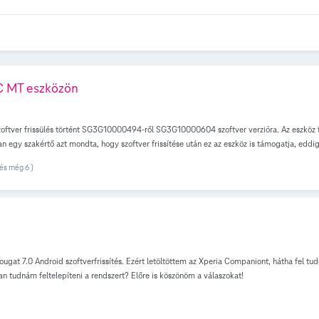
C MT eszközön
tver frissülés történt SG3G10000494-ről SG3G10000604 szoftver verzióra. Az eszköz fel
 egy szakértő azt mondta, hogy szoftver frissítése után ez az eszköz is támogatja, eddi
és még 6 )
at 7.0 Android szoftverfrissítés. Ezért letöltöttem az Xperia Companiont, hátha fel tudom 
yan tudnám feltelepíteni a rendszert? Előre is köszönöm a válaszokat!