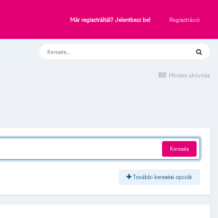
Regisztráció
Már regisztráltál? Jelentkezz be!
Minden aktivitás
Keresés
További keresési opciók