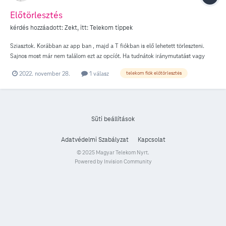
Előtörlesztés
kérdés hozzáadott:
Zekt
, itt:
Telekom tippek
Sziasztok. Korábban az app ban , majd a T fiókban is elő lehetett törleszteni.
Sajnos most már nem találom ezt az opcíót. Ha tudnátok iránymutatást vagy
linket küldeni , megköszönném.
2022. november 28.
1 válasz
telekom fiók előtörlesztés
Süti beállítások
Adatvédelmi Szabályzat
Kapcsolat
© 2025 Magyar Telekom Nyrt.
Powered by Invision Community