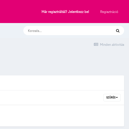
Regisztráció
Már regisztráltál? Jelentkezz be!
Minden aktivitás
SZŰRÉS