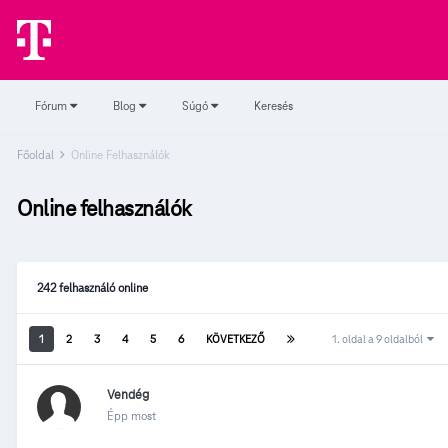
Fórum
Blog
Súgó
Keresés
Főoldal
Online Felhasználók
Online felhasználók
242 felhasználó online
1
2
3
4
5
6
KÖVETKEZŐ
1. oldal a 9 oldalból
Vendég
Épp most