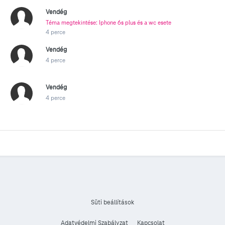
Vendég
Téma megtekintése: Iphone 6s plus és a wc esete
4 perce
Vendég
4 perce
Vendég
4 perce
Süti beállítások
Adatvédelmi Szabályzat
Kapcsolat