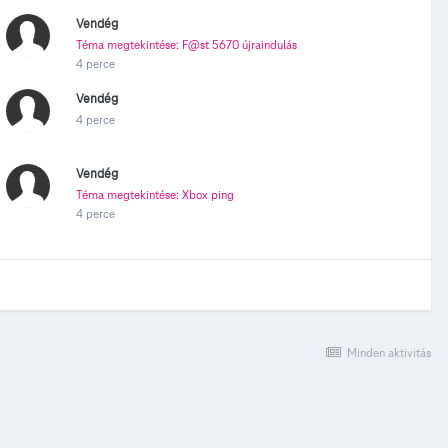
Vendég
Téma megtekintése: F@st 5670 újraindulás
4 perce
Vendég
4 perce
Vendég
Téma megtekintése: Xbox ping
4 perce
Minden aktivitás