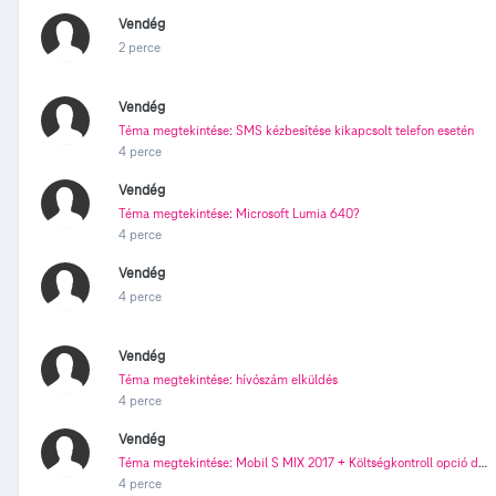
Vendég
2 perce
Vendég
Téma megtekintése: SMS kézbesítése kikapcsolt telefon esetén
4 perce
Vendég
Téma megtekintése: Microsoft Lumia 640?
4 perce
Vendég
4 perce
Vendég
Téma megtekintése: hívószám elküldés
4 perce
Vendég
Téma megtekintése: Mobil S MIX 2017 + Költségkontroll opció díjcsomagjának módosítása
4 perce