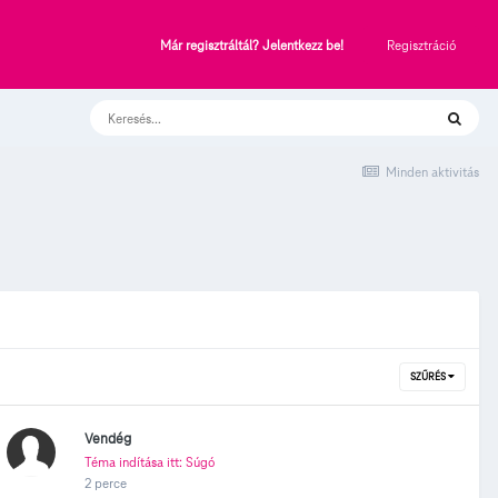
Regisztráció
Már regisztráltál? Jelentkezz be!
Minden aktivitás
SZŰRÉS
Vendég
Téma indítása itt: Súgó
2 perce