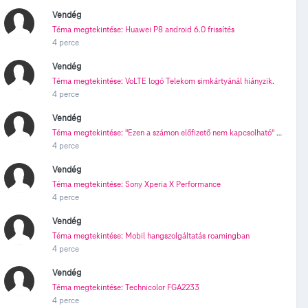
Vendég
Téma megtekintése: Huawei P8 android 6.0 frissítés
4 perce
Vendég
Téma megtekintése: VoLTE logó Telekom simkártyánál hiányzik.
4 perce
Vendég
Téma megtekintése: "Ezen a számon előfizető nem kapcsolható" hangjelzés, ha foglalt vagyok (Domino)
4 perce
Vendég
Téma megtekintése: Sony Xperia X Performance
4 perce
Vendég
Téma megtekintése: Mobil hangszolgáltatás roamingban
4 perce
Vendég
Téma megtekintése: Technicolor FGA2233
4 perce