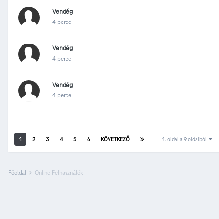
Vendég
4 perce
Vendég
4 perce
Vendég
4 perce
1
2
3
4
5
6
KÖVETKEZŐ
1. oldal a 9 oldalból
Főoldal
Online Felhasználók