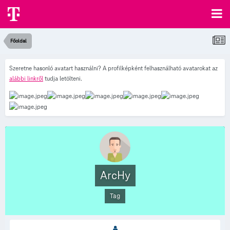
Főoldal
Szeretne hasonló avatart használni? A profilképként felhasználható avatarokat az
alábbi linkről
tudja letölteni.
ArcHy
Tag