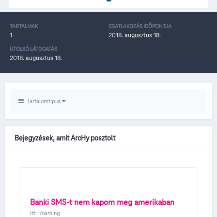
TARTALMAK
CSATLAKOZÁS IDŐPONTJA
1
2018. augusztus 18.
UTOLSÓ LÁTOGATÁS
2018. augusztus 18.
Tartalomtípus
Bejegyzések, amit ArcHy posztolt
Banki SMS-t nem kapom meg amerikaban
itt:
Roaming