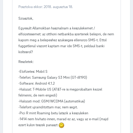
Posztolva ekkor:
2018. augusztus 18.
Sziasztok,
Egyesult Allamokban hasznalnam a keszulekemet /
elfoizetesemet: az otthoni netbankba szertenek belepni, de nem
kapom meg a belepeshez szukseges ellenorzo SMS-t. Ettol
fuggetlenul viszont kaptam mar ide SMS-t, peldaul banki
koltesrol?
Reszletek:
-Elofizetes: Mobil S
-Telefon: Samsung Galaxy S3 Mini (GT-i8190)
-Software: Android 4.1.2
-Halozat: T-Mobile US (AT&T-re is megprobaltam kezzel
felmenni, de nem engedi)
-Halozati mod: GSM/WCDMA (automatikus)
-Telefont ujrainditottam mar, nem segit.
-Pici R mint Roaming betu latszik a keszuleken
-1414 nem hivhato innen, marad ez az, vagy az e-mail (majd
ezert kulon teszek panaszt