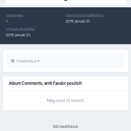
TARTALMAK
CSATLAKOZÁS IDŐPONTJA
1
2019. január 21.
UTOLSÓ LÁTOGATÁS
2019. január 21.
Tartalomtípus
Album Comments, amit Fandor posztolt
Még nincs itt semmi.
Süti beállítások