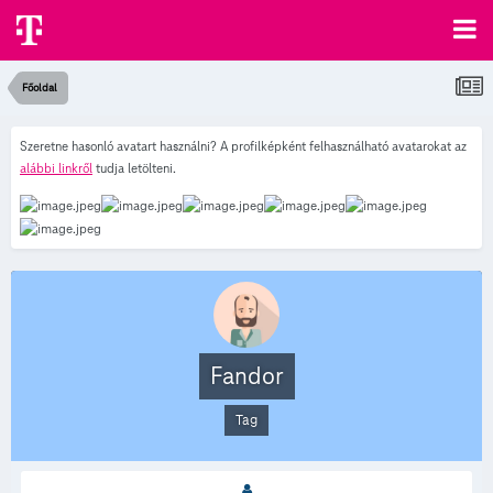
Főoldal
Szeretne hasonló avatart használni? A profilképként felhasználható avatarokat az
alábbi linkről
tudja letölteni.
Fandor
Tag