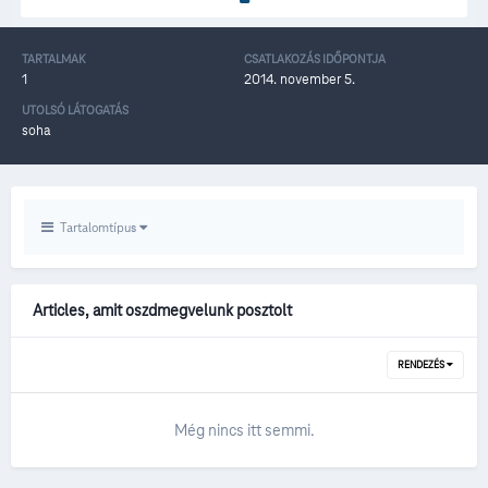
TARTALMAK
CSATLAKOZÁS IDŐPONTJA
1
2014. november 5.
UTOLSÓ LÁTOGATÁS
soha
Tartalomtípus
Articles, amit oszdmegvelunk posztolt
RENDEZÉS
Még nincs itt semmi.