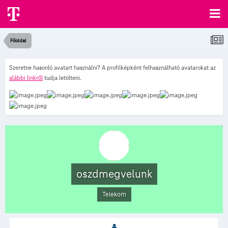
Főoldal
Szeretne hasonló avatart használni? A profilképként felhasználható avatarokat az
alábbi linkről
tudja letölteni.
oszdmegvelunk
Telekom