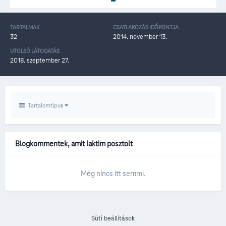
TARTALMAK
CSATLAKOZÁS IDŐPONTJA
32
2014. november 13.
UTOLSÓ LÁTOGATÁS
2018. szeptember 27.
Tartalomtípus
Blogkommentek, amit laktim posztolt
Még nincs itt semmi.
Süti beállítások