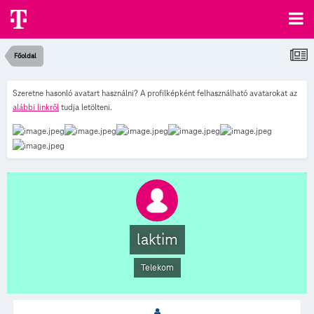
Főoldal
Szeretne hasonló avatart használni? A profilképként felhasználható avatarokat az
alábbi linkről
tudja letölteni.
laktim
Telekom