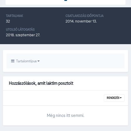
TARTALMAK
CSATLAKOZÁS IDŐPONTJA
32
2014. november 13.
UTOLSÓ LÁTOGATÁS
2018. szeptember 27.
Tartalomtípus
Hozzászólások, amit laktim posztolt
RENDEZÉS
Még nincs itt semmi.