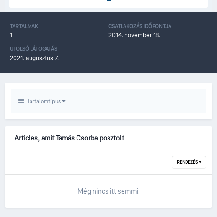
TARTALMAK
CSATLAKOZÁS IDŐPONTJA
1
2014. november 18.
UTOLSÓ LÁTOGATÁS
2021. augusztus 7.
Tartalomtípus
Articles, amit Tamás Csorba posztolt
RENDEZÉS
Még nincs itt semmi.