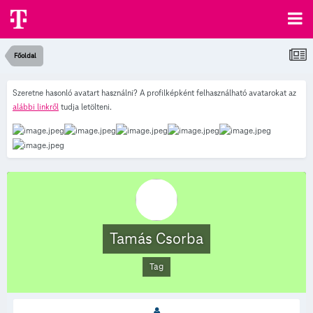
Főoldal
Szeretne hasonló avatart használni? A profilképként felhasználható avatarokat az
alábbi linkről
tudja letölteni.
Tamás Csorba
Tag