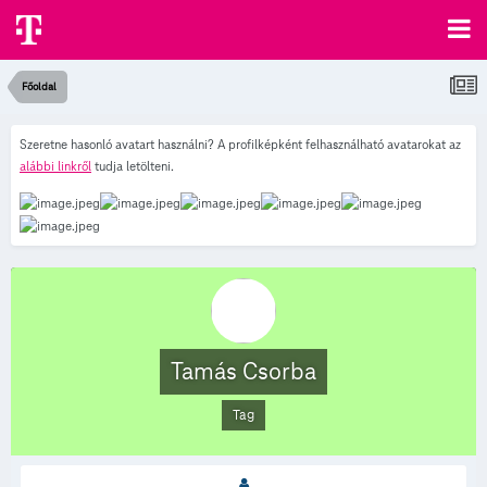
Főoldal
Szeretne hasonló avatart használni? A profilképként felhasználható avatarokat az
alábbi linkről
tudja letölteni.
Tamás Csorba
Tag