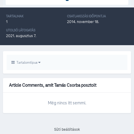
TARTALMAK
CSATLAKOZÁS IDŐPONTJA
1
2014. november 18.
UTOLSÓ LÁTOGATÁS
2021. augusztus 7.
Tartalomtípus
Article Comments, amit Tamás Csorba posztolt
Még nincs itt semmi.
Süti beállítások