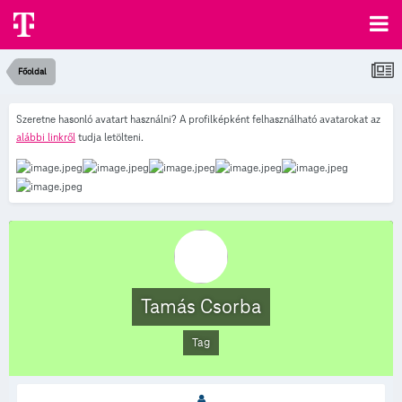
Főoldal
Szeretne hasonló avatart használni? A profilképként felhasználható avatarokat az
alábbi linkről
tudja letölteni.
Tamás Csorba
Tag