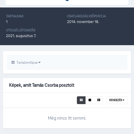
TARTALMAK
CSATLAKOZÁS IDŐPONTJA
1
2014. november 18.
UTOLSÓ LÁTOGATÁS
2021. augusztus 7.
Tartalomtípus
Képek, amit Tamás Csorba posztolt
RENDEZÉS
Még nincs itt semmi.