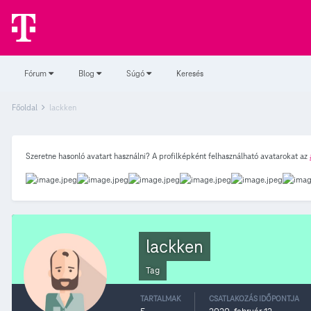
Fórum
Blog
Súgó
Keresés
Főoldal
lackken
Szeretne hasonló avatart használni? A profilképként felhasználható avatarokat az
lackken
Tag
TARTALMAK
CSATLAKOZÁS IDŐPONTJA