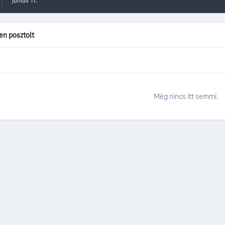
június 11.
ken posztolt
Még nincs itt semmi.