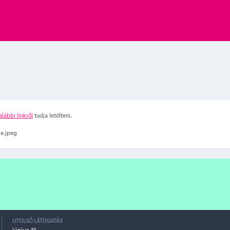
alábbi linkről
tudja letölteni.
UTOLSÓ LÁTOGATÁS