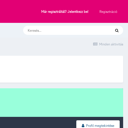
Regisztráció
Már regisztráltál? Jelentkezz be!
Minden aktivitás
Profil megtekintése