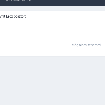
2021. november 24.
mit Esox posztolt
Még nincs itt semmi.