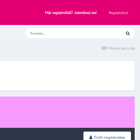
Regisztráció
Már regisztráltál? Jelentkezz be!
Minden aktivitás
Profil megtekintése