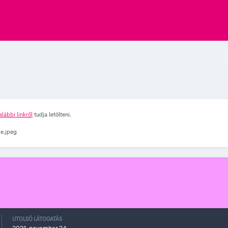
alábbi linkről
tudja letölteni.
UTOLSÓ LÁTOGATÁS