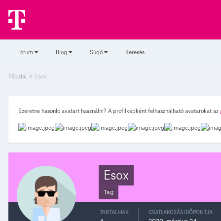
Fórum
Blog
Súgó
Keresés
Főoldal
Esox
Szeretne hasonló avatart használni? A profilképként felhasználható avatarokat az
Esox
Tag
TARTALMAK
CSATLAKOZÁS IDŐPONTJA