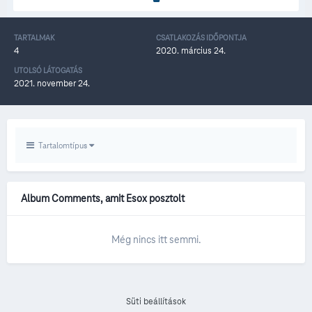
TARTALMAK
CSATLAKOZÁS IDŐPONTJA
4
2020. március 24.
UTOLSÓ LÁTOGATÁS
2021. november 24.
Tartalomtípus
Album Comments, amit Esox posztolt
Még nincs itt semmi.
Süti beállítások