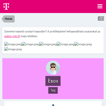
Főoldal
Szeretne hasonló avatart használni? A profilképként felhasználható avatarokat az
alábbi linkről
tudja letölteni.
Esox
Tag