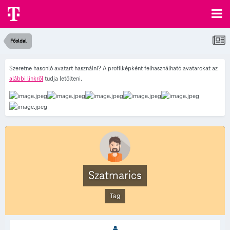
Főoldal
Szeretne hasonló avatart használni? A profilképként felhasználható avatarokat az
alábbi linkről
tudja letölteni.
Szatmarics
Tag