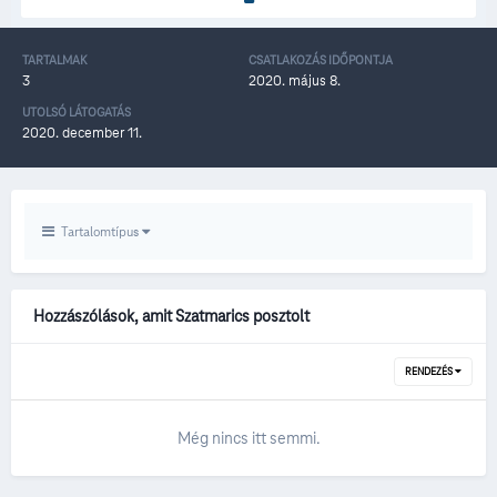
TARTALMAK
CSATLAKOZÁS IDŐPONTJA
3
2020. május 8.
UTOLSÓ LÁTOGATÁS
2020. december 11.
Tartalomtípus
Hozzászólások, amit Szatmarics posztolt
RENDEZÉS
Még nincs itt semmi.