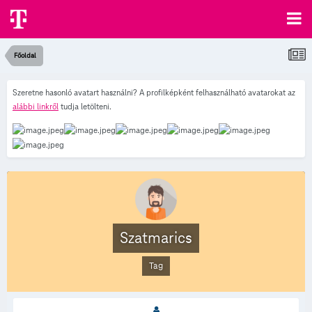
Főoldal
Szeretne hasonló avatart használni? A profilképként felhasználható avatarokat az
alábbi linkről
tudja letölteni.
Szatmarics
Tag