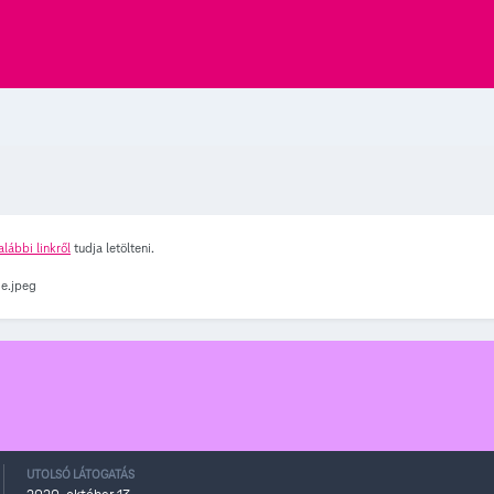
alábbi linkről
tudja letölteni.
UTOLSÓ LÁTOGATÁS