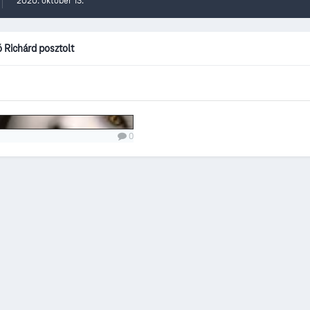
2020. október 13.
ó Richárd posztolt
0