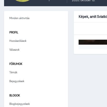
1
2020. október 13.
Képek, amit Sviatk
Minden aktivitás
PROFIL
Hozzászólások
Válaszok
FÓRUMOK
Témák
Bejegyzések
BLOGOK
Blogbejegyzések