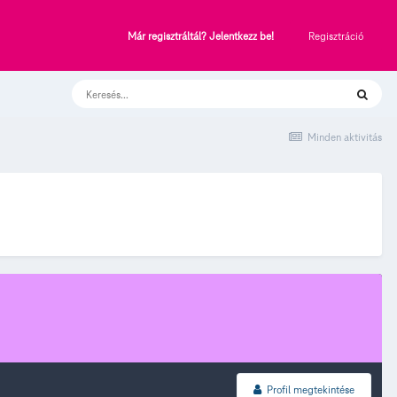
Regisztráció
Már regisztráltál? Jelentkezz be!
Minden aktivitás
Profil megtekintése