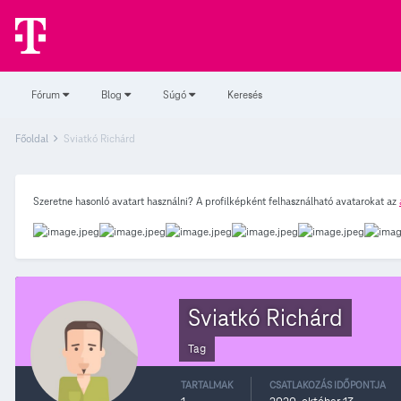
Fórum
Blog
Súgó
Keresés
Főoldal
Sviatkó Richárd
Szeretne hasonló avatart használni? A profilképként felhasználható avatarokat az
Sviatkó Richárd
Tag
TARTALMAK
CSATLAKOZÁS IDŐPONTJA