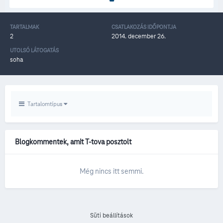
TARTALMAK
CSATLAKOZÁS IDŐPONTJA
2
2014. december 26.
UTOLSÓ LÁTOGATÁS
soha
Tartalomtípus
Blogkommentek, amit T-tova posztolt
Még nincs itt semmi.
Süti beállítások