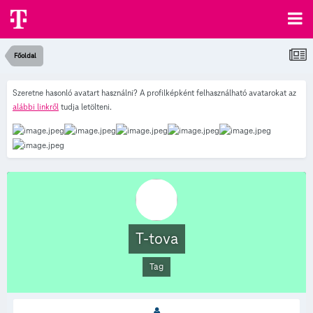
Főoldal
Szeretne hasonló avatart használni? A profilképként felhasználható avatarokat az
alábbi linkről
tudja letölteni.
T-tova
Tag