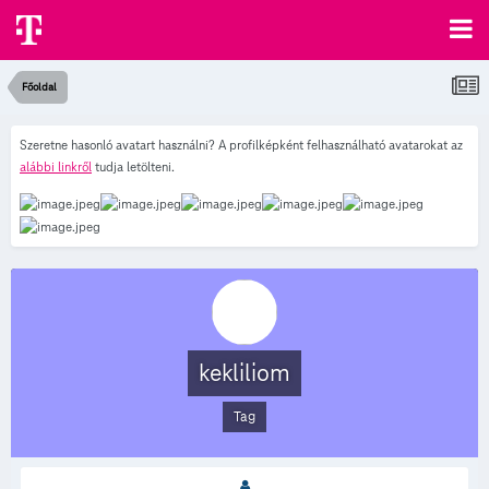
Főoldal
Szeretne hasonló avatart használni? A profilképként felhasználható avatarokat az
alábbi linkről
tudja letölteni.
kekliliom
Tag