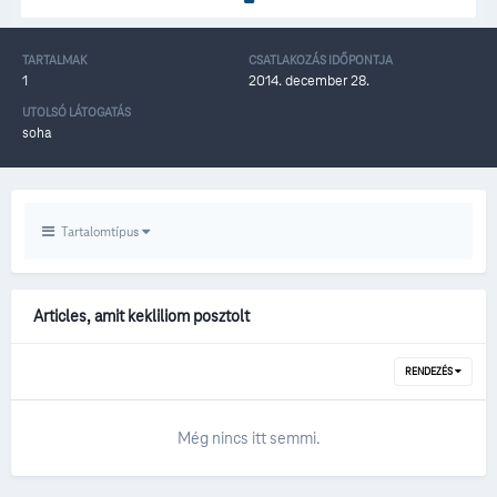
TARTALMAK
CSATLAKOZÁS IDŐPONTJA
1
2014. december 28.
UTOLSÓ LÁTOGATÁS
soha
Tartalomtípus
Articles, amit kekliliom posztolt
RENDEZÉS
Még nincs itt semmi.