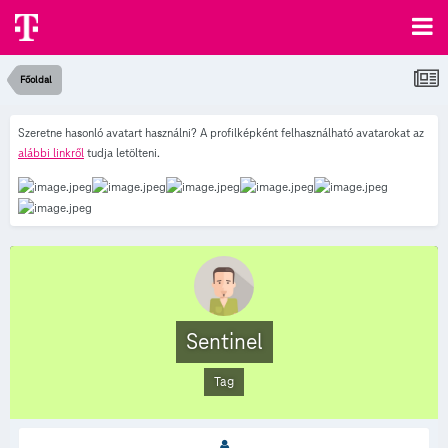
Főoldal
Szeretne hasonló avatart használni? A profilképként felhasználható avatarokat az
alábbi linkről
tudja letölteni.
Sentinel
Tag