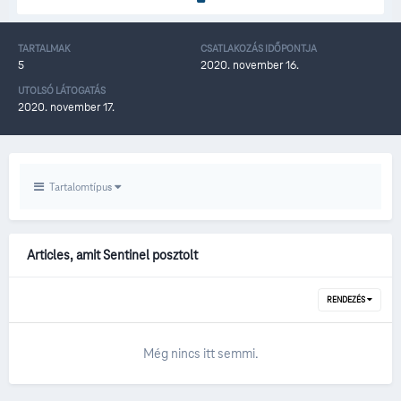
TARTALMAK
CSATLAKOZÁS IDŐPONTJA
5
2020. november 16.
UTOLSÓ LÁTOGATÁS
2020. november 17.
Tartalomtípus
Articles, amit Sentinel posztolt
RENDEZÉS
Még nincs itt semmi.