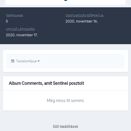
TARTALMAK
CSATLAKOZÁS IDŐPONTJA
5
2020. november 16.
UTOLSÓ LÁTOGATÁS
2020. november 17.
Tartalomtípus
Album Comments, amit Sentinel posztolt
Még nincs itt semmi.
Süti beállítások