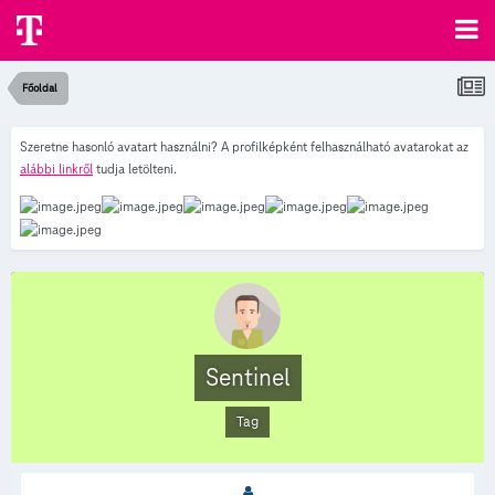
Főoldal
Szeretne hasonló avatart használni? A profilképként felhasználható avatarokat az
alábbi linkről
tudja letölteni.
Sentinel
Tag