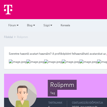
Fórum
Blog
Súgó
Keresés
Főoldal
Rolipmm
Szeretne hasonló avatart használni? A profilképként felhasználható avatarokat az
Rolipmm
Tag
TARTALMAK
CSATLAKOZÁS IDŐPONTJA