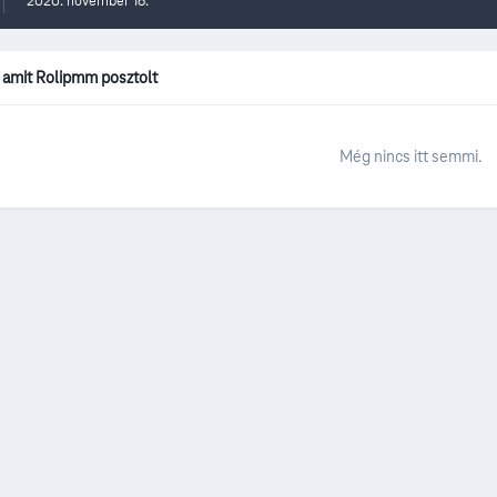
2020. november 16.
 amit Rolipmm posztolt
Még nincs itt semmi.