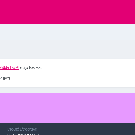
alábbi linkről
tudja letölteni.
UTOLSÓ LÁTOGATÁS