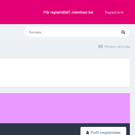
Regisztráció
Már regisztráltál? Jelentkezz be!
Minden aktivitás
Profil megtekintése