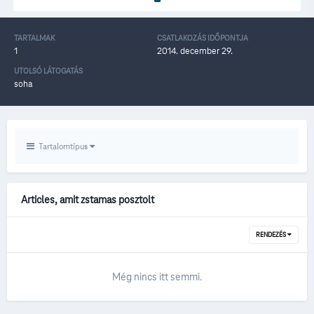
TARTALMAK
CSATLAKOZÁS IDŐPONTJA
1
2014. december 29.
UTOLSÓ LÁTOGATÁS
soha
Tartalomtípus
Articles, amit zstamas posztolt
RENDEZÉS
Még nincs itt semmi.