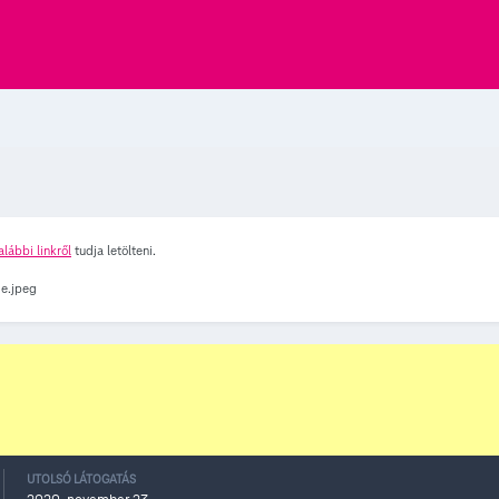
alábbi linkről
tudja letölteni.
UTOLSÓ LÁTOGATÁS