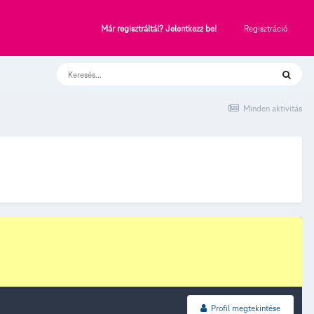
Regisztráció
Már regisztráltál? Jelentkezz be!
Minden aktivitás
Profil megtekintése