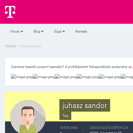
Fórum
Blog
Súgó
Keresés
Főoldal
juhasz sandor
Szeretne hasonló avatart használni? A profilképként felhasználható avatarokat az
juhasz sandor
Tag
TARTALMAK
CSATLAKOZÁS IDŐPONTJA