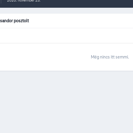
2020. november 23.
 sandor posztolt
Még nincs itt semmi.